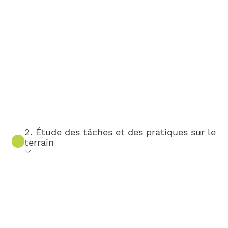
2. Étude des tâches et des pratiques sur le
terrain
Notre spécialiste en postures et
ergonomie se déplace dans votre
entreprise (durée sur mesure). L'analyse
des processus se concentre sur l'examen
détaillé de chaque poste de travail, de