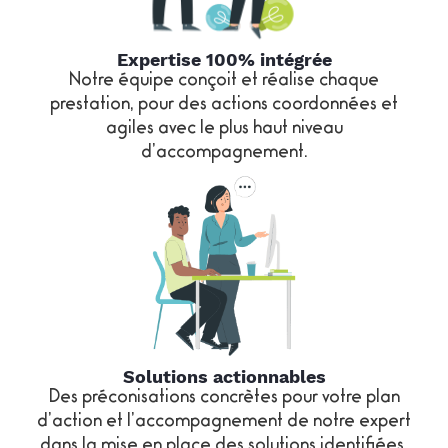
des tâches métiers et au moyen de
questionnaires et d’entretiens individuels,
Expertise 100% intégrée
vous saurez agir de façon ciblée sur chaque
Notre équipe conçoit et réalise chaque
problématique identifiée. Les préconisations
prestation, pour des actions coordonnées et
issues de l’audit TMS donneront lieu à un plan
agiles avec le plus haut niveau
d’accompagnement.
d’action dont vous définirez les modalités de
mise en œuvre avec notre expert.
Solutions actionnables
Des préconisations concrètes pour votre plan
d’action et l’accompagnement de notre expert
dans la mise en place des solutions identifiées.