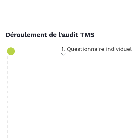
Déroulement de l'audit TMS
1. Questionnaire individuel
Nous invitons vos collaborateurs à
s’exprimer individuellement sur leurs
problématiques (douleurs, fatigue, stress,
habitudes de vie), leurs besoins et leurs
ressentis à travers un
questionnaire
anonyme adapté à votre organisation
.
C’est l’occasion de recueillir les difficultés
et les suggestions à travers une démarche
participative engageante.