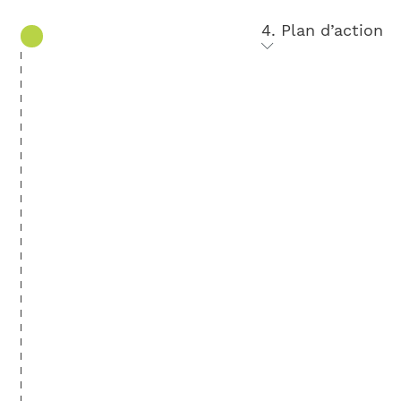
4. Plan d’action
Notre expert vous accompagne pour
établir un plan d’action adapté à vos
objectifs et définir les meilleures
modalités
de mise en place
selon vos contraintes.