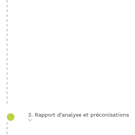
3. Rapport d’analyse et préconisations
L’auditeur rédige un bilan écrit qu’il vous