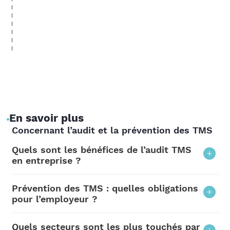
En savoir plus
Concernant l’audit et la prévention des TMS
Quels sont les bénéfices de l’audit TMS
en entreprise ?
Les troubles musculo-squelettiques
Prévention des TMS : quelles obligations
représentent 87% des maladies
pour l’employeur ?
professionnelles (assurance maladie). Les
De manière générale et dans tous les
Quels secteurs sont les plus touchés par
prévenir est un enjeu pour toutes les