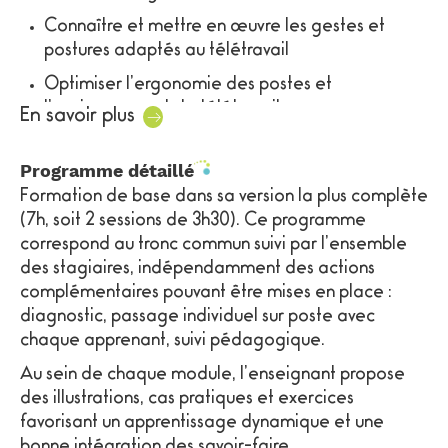
réalisée en amont pour déterminer les termes de
les conditions de télétravail
Connaître et mettre en œuvre les gestes et
réalisation et de faisabilité de l’intervention.
Mobiliser les équipes et améliorer l’image de
postures adaptés au télétravail
Pour toute question, vous pouvez contacter notre
l’entreprise
Optimiser l’ergonomie des postes et
référent handicap au 0698153734
Respecter les obligations de l’employeur en
l’environnement de télétravail
En savoir plus
matière de santé et sécurité
Bien utiliser le matériel à sa disposition
Pour les entreprises qui souhaitent réaliser une
Programme détaillé
Savoir éviter la fatigue visuelle et les
étude préalable, un
questionnaire TMS en ligne
Formation de base dans sa version la plus complète
conséquences néfastes du travail sur écran
permet d'identifier les facteurs de risques avant
(7h, soit 2 sessions de 3h30). Ce programme
Intégrer des exercices reproductibles à tout
d'agir.
correspond au tronc commun suivi par l’ensemble
moment pour lutter contre les maux (étirements,
des stagiaires, indépendamment des actions
gym des yeux, etc.)
complémentaires pouvant être mises en place :
diagnostic, passage individuel sur poste avec
Adopter les bonnes habitudes en matière
chaque apprenant, suivi pédagogique.
d’hygiène de vie pour optimiser sa qualité de vie
au travail et en dehors
Au sein de chaque module, l’enseignant propose
des illustrations, cas pratiques et exercices
favorisant un apprentissage dynamique et une
bonne intégration des savoir-faire.