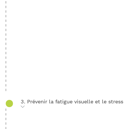
3. Prévenir la fatigue visuelle et le stress
Apprentissage et reproduction des
routines utiles à chaque participant.