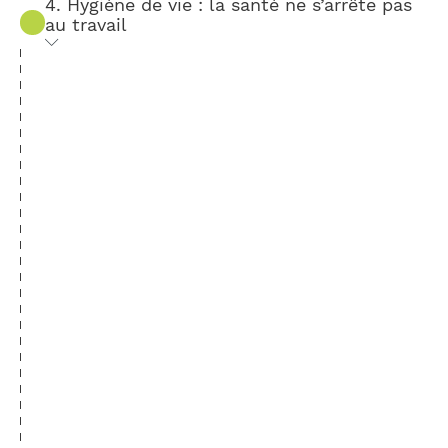
4. Hygiène de vie : la santé ne s’arrête pas
au travail
Ateliers thématiques sous forme de quizz
interactif.
Alimentation : adopter les bonnes
habitudes
Sommeil : les secrets d’une nuit
réparatrice
Activité physique : le meilleur remède
contre la sédentarité
Activité sociale : entretenir votre bien-
être psychologique (déconnexion,
interactions)