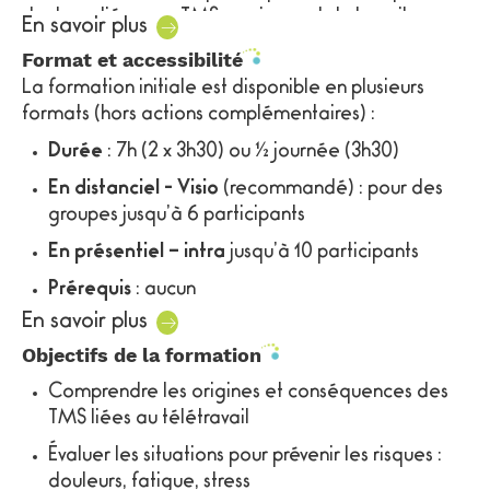
douleurs liées aux TMS proviennent du travail.
En savoir plus
Cette formation permet aux participants d’intégrer
Format et accessibilité
les
principes posturaux et ergonomiques
adaptés
La formation initiale est disponible en plusieurs
au télétravail afin d’améliorer leur
confort
et leur
formats (hors actions complémentaires) :
productivité
. Grâce à des exercices pratiques en
Durée
: 7h (2 x 3h30) ou ½ journée (3h30)
situation réelle de télétravail, les collaborateurs
apprendront à adapter leurs
gestes et postures
, à
En distanciel - Visio
(recommandé) : pour des
utiliser les équipements à leur disposition et à
groupes jusqu’à 6 participants
aménager leur espace
de télétravail. Ils
En présentiel – intra
jusqu’à 10 participants
assimileront également les routines pour combattre
Prérequis
: aucun
les effets de la sédentarité et du travail sur écran :
étirements, gym des yeux, respiration…
En savoir plus
Délais d’accès
moyen : 1 mois
Objectifs de la formation
Les avantages de la formation ergonomie en
Cette formation est accessible et adaptée aux
télétravail :
personnes à mobilité réduite. Toutes nos
Comprendre les origines et conséquences des
interventions sont accessibles aux personnes en
Prévenir les troubles musculo-squelettiques
TMS liées au télétravail
situation de handicap. Néanmoins, l’analyse des
(TMS) et les accidents de travail
Évaluer les situations pour prévenir les risques :
besoins et des conditions d’accès devra être
Lutter contre le mal-être au travail et optimiser
douleurs, fatigue, stress