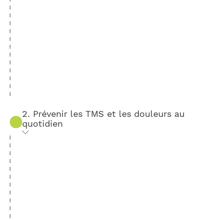
2. Prévenir les TMS et les douleurs au
quotidien
Apprentissage et reproduction des
routines utiles à chaque participant.
Mobilisations et étirements :
- Pourquoi et comment les ancrer
dans le temps ?