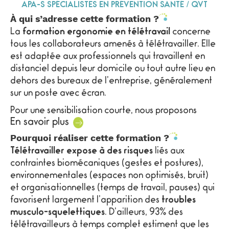
APA-S SPÉCIALISTES EN PRÉVENTION SANTÉ / QVT
À qui s’adresse cette formation ?
La
formation ergonomie en télétravail
concerne
tous les collaborateurs amenés à télétravailler. Elle
est adaptée aux professionnels qui travaillent en
distanciel depuis leur domicile ou tout autre lieu en
dehors des bureaux de l’entreprise, généralement
sur un poste avec écran.
Pour une sensibilisation courte, nous proposons
En savoir plus
également un
a
telier ergonomie en télétravail.
Pourquoi réaliser cette formation ?
Télétravailler expose à des risques
liés aux
contraintes biomécaniques (gestes et postures),
environnementales (espaces non optimisés, bruit)
et organisationnelles (temps de travail, pauses) qui
favorisent largement l’apparition des
troubles
musculo-squelettiques
. D’ailleurs, 93% des
télétravailleurs à temps complet estiment que les