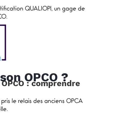
ification QUALIOPI, un gage de
CO.
 son OPCO ?
re OPCO : comprendre
pris le relais des anciens OPCA
le.