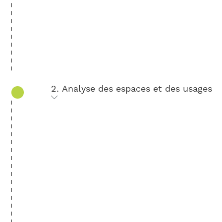
2. Analyse des espaces et des usages
Notre expert se déplace
dans vos locaux
pour étudier les espaces concernés
(mesures, contraintes, agencements,
usages, prises de vues, etc.). Il peut mener
de courts
entretiens auprès de vos
salariés
pour mieux appréhender leurs
besoins, leurs pratiques et leurs attentes.
Cette immersion suscite l’engagement