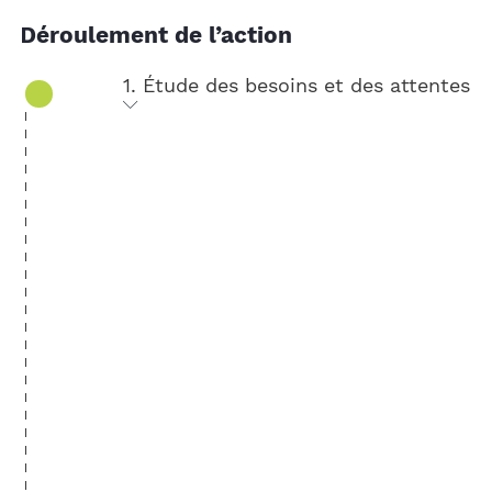
Déroulement de l’action
1. Étude des besoins et des attentes
Nous formalisons avec vous les objectifs de
votre projet d’espace détente
(besoins,
enjeux, budgets, contraintes, etc.). Nous
invitons ensuite vos collaborateurs à
s’exprimer sur leurs problématiques
(douleurs, fatigue, stress, etc.) et leurs
attentes (espace social, loisirs, relaxation,
repos, etc.) à travers un
questionnaire
anonyme adapté à votre organisation
.
C’est l’occasion de déterminer les profils
de vos équipes et de recueillir les
suggestions à travers une démarche