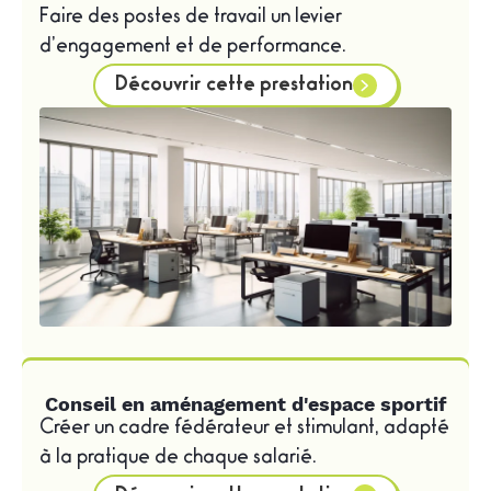
Faire des postes de travail un levier
; électroménager (frigo, micro-ondes) ;
d’engagement et de performance.
équipements ludiques (babyfoot, billard, table
Découvrir cette prestation
de ping-pong), etc.
6. Imaginez une ambiance originale et
personnalisée
Une fois le mobilier et les équipements
sélectionnés pour vos espaces, vous devez
créer l’ambiance idéale pour chacun d’entre
eux. Les formes, l’ambiance sonore,
l’éclairage, la luminosité, les couleurs, les
Conseil en aménagement d'espace sportif
matières, les accessoires et éléments de
Créer un cadre fédérateur et stimulant, adapté
décoration doivent restituer l’atmosphère
à la pratique de chaque salarié.
appropriée : style design et coloré, ambiance