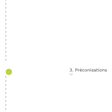
3. Préconisations
Nous rédigeons un rapport de
préconisations présenté en rendez-vous.
Vous bénéficiez des informations récoltées
et de préconisations concrètes portant sur
l’
agencement des espaces
, les