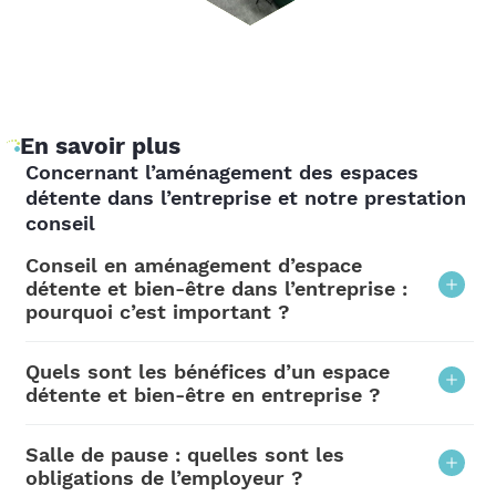
En savoir plus
Concernant l’aménagement des espaces
détente dans l’entreprise et notre prestation
conseil
Conseil en aménagement d’espace
détente et bien-être dans l’entreprise :
pourquoi c’est important ?
Opter pour un diagnostic et une prestation-
Quels sont les bénéfices d’un espace
conseil en amont de vos projets
détente et bien-être en entreprise ?
d’aménagement est un véritable
La qualité de vie et les conditions de travail
Salle de pause : quelles sont les
investissement vous permettant de réaliser
sont des préoccupations majeures pour les
obligations de l’employeur ?
des espaces réussis qui seront plébiscités par