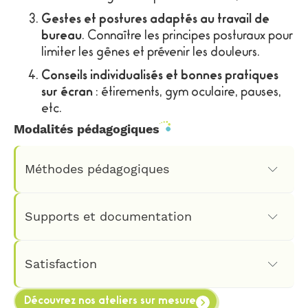
Gestes et postures adaptés au travail de
bureau
. Connaître les principes posturaux pour
limiter les gênes et prévenir les douleurs.
Conseils individualisés et bonnes pratiques
sur écran
: étirements, gym oculaire, pauses,
etc.
Modalités pédagogiques
Méthodes pédagogiques
Pédagogie participative axée sur la
Supports et documentation
pratique
Remise des fiches pratiques adaptées aux
Atelier en face-à-face : contenu adapté
Satisfaction
besoins des collaborateurs (format papier
aux besoins et mise en œuvre par chacun
ou PDF)
des participants
Découvrez nos ateliers sur mesure
Rapide questionnaire de satisfaction à