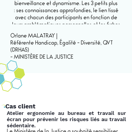
bienveillance et dynamisme. Les 3 petits plus
: ses connaissances approfondies, le lien tissé
avec chacun des participants en fonction de
leurs problématiques personnelles et les fiches
pratiques mises à disposition à la fin de chaque
Orlane MALATRAY
|
atelier, pour repartir avec des exercices
Référente Handicap, Égalité - Diversité, QVT
concrets à reproduire dans son quotidien. Je
(DRHAS)
recommande très vivement et ferais appel à
-
MINISTÈRE DE LA JUSTICE
ATOME QVT sans hésitation pour de nouvelles
sessions. Merci encore pour la qualité de vos
riches interventions, et à très bientôt.
Cas client
Atelier ergonomie au bureau et travail sur
écran pour prévenir les risques liés au travail
sédentaire.
Le Ministère de la Justice a souhaité sensibiliser