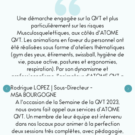
Une démarche engagée sur la QVT et plus
particulièrement sur les risques
Musculosquelettiques, aux côtés d'ATOME
QVT. Les animations en faveur du personnel ont
été réalisées sous forme d'ateliers thématiques
(gym des yeux, étirements, swissball, hygiène de
vie, pause active, postures et ergonomies,
respiration). Par son dynamisme et
professionnalisme, l'animateur d'ATOME QVT a
su partager ses connaissances et compétences
Rodrigue LOPEZ
|
Sous-Directeur
-
pour mieux-être et prendre soin de soi dans
MSA BOURGOGNE
notre domaine tertiaire. Les résultats sont très
À l'occasion de la Semaine de la QVT 2023,
satisfaisants. Un accompagnement sur mesure.
nous avons fait appel aux services d’ATOME
Très belle expérience.
QVT. Un membre de leur équipe est intervenu
dans nos locaux pour animer à la perfection
deux sessions très complètes, avec pédagogie,