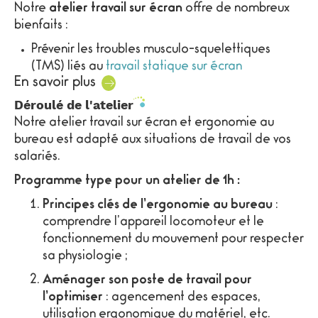
Notre
atelier travail sur écran
offre de nombreux
bienfaits :
Prévenir les troubles musculo-squelettiques
(TMS) liés au
travail statique sur écran
En savoir plus
Réduire les douleurs et améliorer le confort
Déroulé de l'atelier
Réduire la fatigue et le stress
Notre atelier travail sur écran et ergonomie au
Renforcer la concentration et la productivité
bureau est adapté aux situations de travail de vos
salariés.
Impliquer les équipes dans une démarche de
prévention santé et QVT
Programme type pour un atelier de 1h :
Agir pour renforcer le capital santé de chaque
Principes clés de l’ergonomie au bureau
:
collaborateur améliore non seulement les
comprendre l’appareil locomoteur et le
conditions de réalisation du travail, mais également
fonctionnement du mouvement pour respecter
la performance de l’entreprise.
sa physiologie ;
Aménager son poste de travail pour
l’optimiser
: agencement des espaces,
utilisation ergonomique du matériel, etc.