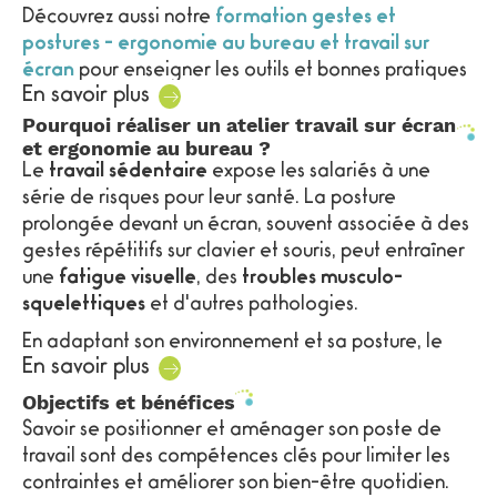
Découvrez aussi notre
formation gestes et
postures - ergonomie au bureau et travail sur
écran
pour enseigner les outils et bonnes pratiques
En savoir plus
liés aux activités sédentaires.
Pourquoi réaliser un atelier travail sur écran
et ergonomie au bureau ?
Le
travail sédentaire
expose les salariés à une
série de risques pour leur santé. La posture
prolongée devant un écran, souvent associée à des
gestes répétitifs sur clavier et souris, peut entraîner
une
fatigue visuelle
, des
troubles musculo-
squelettiques
et d'autres pathologies.
En adaptant son environnement et sa posture, le
En savoir plus
collaborateur
réduit significativement les tensions
durant son activité.
Objectifs et bénéfices
Savoir se positionner et aménager son poste de
travail sont des compétences clés pour limiter les
contraintes et améliorer son bien-être quotidien.