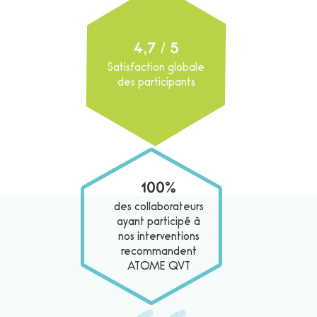
risques de tensions musculaires, de fatigue
oculaire et de douleurs liées à une posture
inadéquate. Ces petits réglages peuvent
4,7
/ 5
avoir un impact significatif sur votre confort et
Satisfaction globale
des participants
votre productivité au travail. Les étirements
peuvent aussi améliorer le bien-être.
100%
des collaborateurs
ayant participé à
nos interventions
recommandent
ATOME QVT