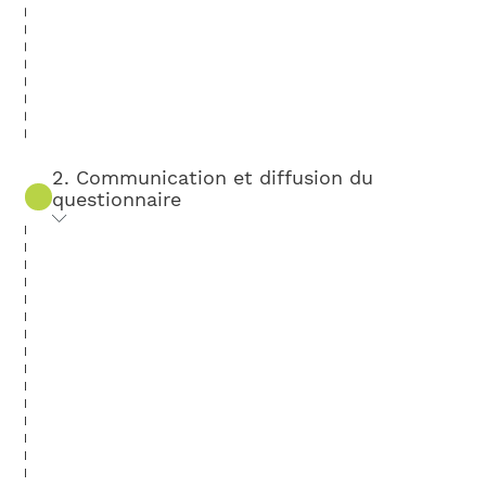
2. Communication et diffusion du
questionnaire
D’abord, nous vous aidons à communiquer
en interne (affichages, e-mails) afin de
mobiliser vos collaborateurs et de valoriser
la démarche. Nous diffusons ensuite le
questionnaire où chaque salarié peut
s’exprimer individuellement et
anonymement au sein de l'entreprise.