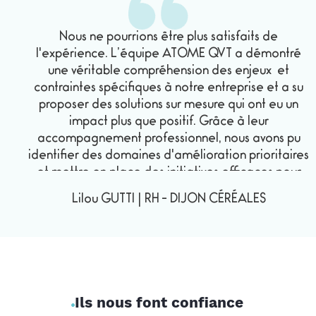
sur l'accès à des formations continues,
les perspectives de carrière ou le soutien
Nous ne pourrions être plus satisfaits de
au développement de compétences,
l'expérience. L’équipe ATOME QVT a démontré
une véritable compréhension des enjeux et
offrant aux salariés les moyens de
contraintes spécifiques à notre entreprise et a su
progresser et d'atteindre leurs objectifs.
proposer des solutions sur mesure qui ont eu un
impact plus que positif. Grâce à leur
L’égalité professionnelle dans
accompagnement professionnel, nous avons pu
l’entreprise
. C’est la capacité de
identifier des domaines d'amélioration prioritaires
concilier le temps passé au travail avec
et mettre en place des initiatives efficaces pour
les obligations et les intérêts personnels
promouvoir un environnement de travail plus
Lilou GUTTI
|
RH
-
DIJON CÉRÉALES
adapté et plus épanouissant. Les retours positifs de
des salariés. Une démarche pour évaluer
nos collaborateurs témoignent de l'efficacité des
cet équilibre peut inclure des questions
mesures mises en œuvre. Leur expertise, leur
sur les horaires flexibles, le télétravail ou
professionnalisme et leur engagement en font un
les politiques de congés afin d’explorer
excellent partenaire pour toute entreprise
soucieuse du bien-être de ses collaborateurs.
les meilleurs leviers d’action pour
Ils nous font confiance
l’ensemble des acteurs.