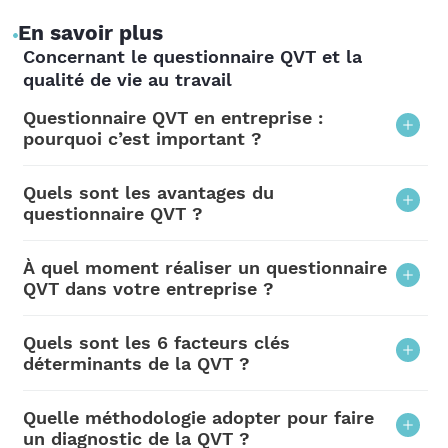
En savoir plus
Concernant le questionnaire QVT et la
qualité de vie au travail
Questionnaire QVT en entreprise :
pourquoi c’est important ?
La qualité de vie et les conditions de travail
Quels sont les avantages du
sont des préoccupations majeures pour les
questionnaire QVT ?
collaborateurs et se sont donc imposées
Flexibilité logistique
: Le questionnaire
À quel moment réaliser un questionnaire
comme des leviers de compétitivité et
QVT dans votre entreprise ?
peut être réalisé en ligne (ordinateur,
d’attractivité pour les entreprises. Très liée au
téléphone, tablette) ou au format papier
bien-être au travail, la QVT correspond à
Il est possible de réaliser un questionnaire
Quels sont les 6 facteurs clés
dans vos locaux (libre-service + urne).
l’adéquation entre les actions de l’entreprise
santé dans votre entreprise à tout moment
déterminants de la QVT ?
et les besoins, attentes et aspirations des
de l’année.
Résultats chiffrés et représentations
La Qualité de Vie au Travail vise à optimiser
Quelle méthodologie adopter pour faire
salariés.
visuelles
sous forme de graphiques
De manière cyclique
, pour évaluer la
l’organisation, l’environnement, le climat
un diagnostic de la QVT ?