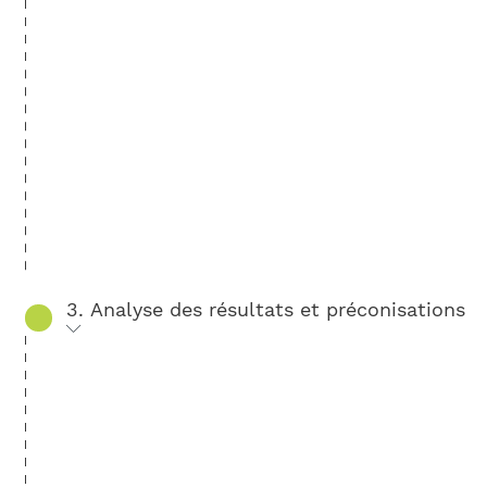
3. Analyse des résultats et préconisations
Une fois l’enquête terminée, notre expert
qui vous suit tout au long de l’action, réalise
une analyse quantitative et qualitative des
réponses et vous présente ses conclusions
et ses préconisations lors d’un rendez-vous.