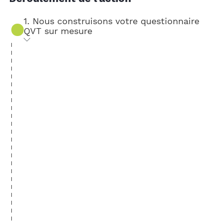
1. Nous construisons votre questionnaire
QVT sur mesure
Dans sa version initiale, le questionnaire
QVT repose sur 5 axes qui couvrent les
principaux thèmes de qualité de vie au
travail : relation au travail, relation au
manager, relation à l’équipe, relation à soi,
relation à l’organisation. Nous définissons
ensemble les questions les mieux
adaptées à vos besoins et vous choisissez
les questions additionnelles que vous
souhaitez ajouter.