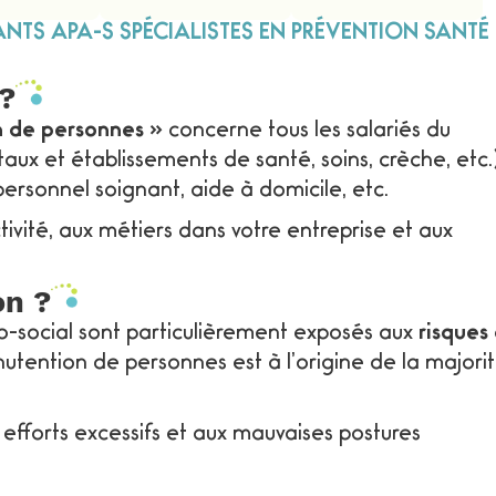
S APA-S SPÉCIALISTES EN PRÉVENTION SANTÉ 
 ?
n de personnes »
concerne tous les salariés du
aux et établissements de santé, soins, crèche, etc.
personnel soignant, aide à domicile, etc.
ivité, aux métiers dans votre entreprise et aux
on ?
alement des équipes administratives et de direct
formation gestes et postures travail sur écran
leur e
co-social sont particulièrement exposés aux
risques
utention de personnes est à l’origine de la majori
x efforts excessifs et aux mauvaises postures
t représentent une vraie
pénibilité
.