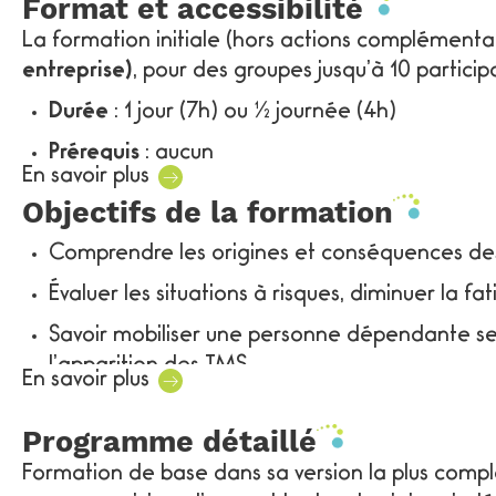
Format et accessibilité
Cette formation obligatoire (article R 4541-8 du 
gestes et postures leur étant adaptés (anatom
La formation initiale (hors actions complémenta
l’agencement des espaces de travail. Grâce à d
entreprise)
, pour des groupes jusqu’à 10 particip
participant saura
prévenir les TMS
en appliquant
Durée
: 1 jour (7h) ou ½ journée (4h)
pour préserver sa santé et améliorer son bien-êtr
Prérequis
: aucun
Les avantages de la formation gestes et postu
En savoir plus
Délais d’accès
moyen : 1 mois
Objectifs de la formation
Prévenir les TMS et les accidents de travail da
Cette formation est accessible et adaptée aux p
Lutter contre le mal-être au travail et optimise
Comprendre les origines et conséquences des
sont accessibles aux personnes en situation de 
Mobiliser les équipes et améliorer la marque
Évaluer les situations à risques, diminuer la fat
conditions d’accès devra être réalisée en amont
faisabilité de l’intervention.
Respecter les obligations légales en matière 
Savoir mobiliser une personne dépendante se
l’apparition des TMS
Pour toute question, vous pouvez contacter notr
En savoir plus
Appliquer les principes de sécurité physique e
Programme détaillé
Utiliser les gestes et postures adaptés aux tâ
Formation de base dans sa version la plus compl
Aménager son espace et ses processus de tra