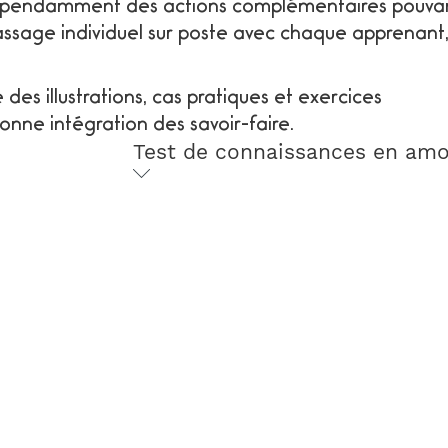
ndépendamment des actions complémentaires pouva
 moment pour lutter contre les maux (échauffements
passage individuel sur poste avec chaque apprenant
 pour optimiser sa qualité de vie au travail et en
es illustrations, cas pratiques et exercices
nne intégration des savoir-faire.
Test de connaissances en am