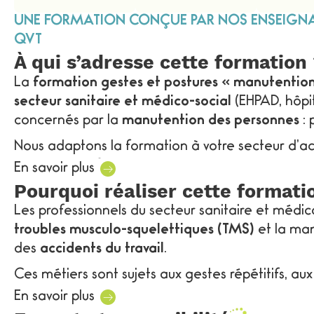
UNE FORMATION CONÇUE PAR NOS ENSEIGNANT
QVT
À qui s’adresse cette formation
La
formation gestes et postures « manutentio
secteur sanitaire et médico-social
(EHPAD, hôpit
concernés par la
manutention des personnes
: 
Nous adaptons la formation à votre secteur d’act
besoins spécifiques de vos collaborateurs.
En savoir plus
Pourquoi réaliser cette formati
Les établissements médico-sociaux emploient ég
exposées au travail sédentaire sur écran. Notre
Les professionnels du secteur sanitaire et médi
spécifiquement adaptée.
troubles musculo-squelettiques (TMS)
et la man
des
accidents du travail
.
Ces métiers sont sujets aux gestes répétitifs, au
prolongées qui nuisent à la santé des équipes e
En savoir plus