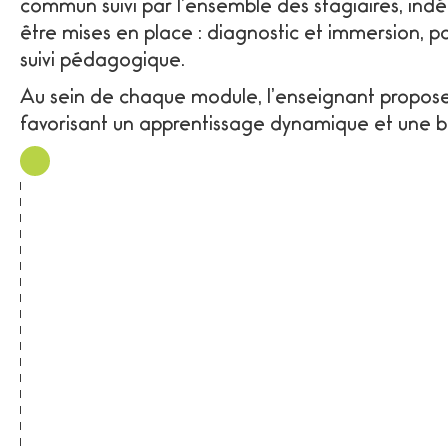
commun suivi par l’ensemble des stagiaires, i
Intégrer des exercices reproductibles à tout
être mises en place : diagnostic et immersion, 
étirements, etc.)
suivi pédagogique.
Adopter les bonnes habitudes d’hygiène de vie
Au sein de chaque module, l’enseignant propose d
dehors
favorisant un apprentissage dynamique et une bo