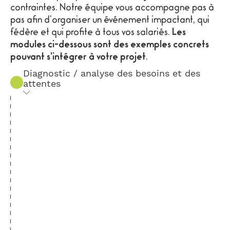
Cette formation est accessible et adaptée aux
contraintes. Notre équipe vous accompagne pas à
personnes à mobilité réduite.
pas afin d’organiser un événement impactant, qui
Toutes nos interventions sont accessibles aux
fédère et qui profite à tous vos salariés.
Les
personnes en situation de handicap. Néanmoins,
modules ci-dessous sont des exemples concrets
l’analyse des besoins et des conditions d’accès
pouvant s’intégrer à votre projet
.
devra être réalisée en amont pour déterminer les
Diagnostic / analyse des besoins et des
termes de réalisation et de faisabilité de
attentes
l’intervention.
Le préambule à la construction d’un
Pour toute question, vous pouvez contacter notre
parcours de formation adapté aux réalités
référent handicap au 06 98 15 37 34.
de terrain de vos équipes.
Formalisation des objectifs
et des
caractéristiques de votre projet (enjeux,
budgets, contraintes, etc.) ;
Consultation de vos salariés
(questionnaire anonyme sur mesure)