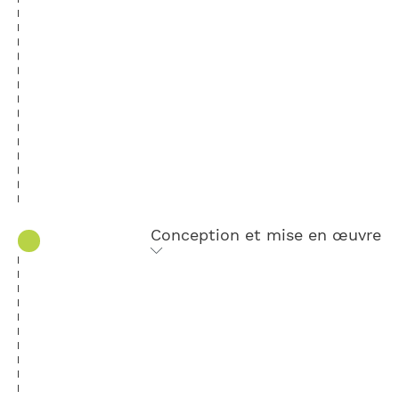
Conception et mise en œuvre
Un enseignant APA-S ATOME QVT expert
en prévention santé et qualité de vie au
travail vous accompagne dans la
conception de votre projet. Vous choisissez
des modules de formation issus de notre