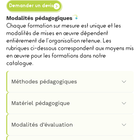
Demander un devis
Modalités pédagogiques
Chaque formation sur mesure est unique et les
modalités de mises en œuvre dépendent
entièrement de l’organisation retenue. Les
rubriques ci-dessous correspondent aux moyens mis
en œuvre pour les formations dans notre
catalogue.
Méthodes pédagogiques
Pédagogie participative alternant la théorie
Matériel pédagogique
et la pratique
: explication, démonstration,
quizz, exercices individuels et en groupe,
Les équipements et matériels utilisés
Modalités d’évaluation
réflexion à partir d’exemples vécus. À chaque
quotidiennement par les participants dans le
étape le débat est ouvert sur les pratiques et
cadre de leur métier.