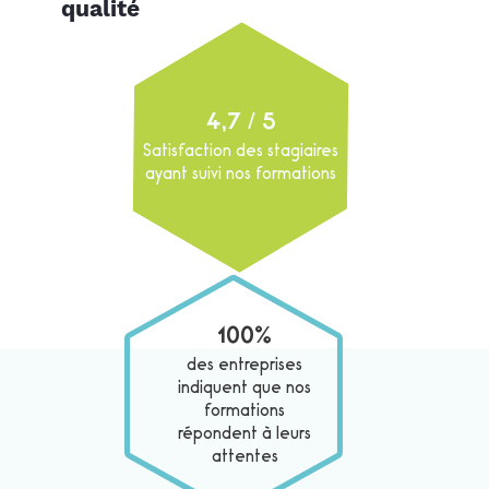
compétences, etc. La QVT se distingue aussi
qualité
par sa volonté d’associer l’ensemble des
acteurs de l’entreprise dans des projets
d’amélioration des conditions de travail sur le
4,7
/ 5
long terme.
Satisfaction des stagiaires
ayant suivi nos formations
100%
des entreprises
indiquent que nos
formations
répondent à leurs
attentes