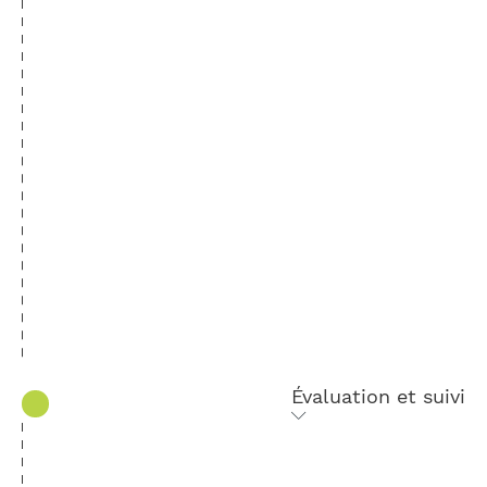
Évaluation et suivi
Nous vous aidons à mesurer l’efficacité de
la formation et nous proposons un suivi