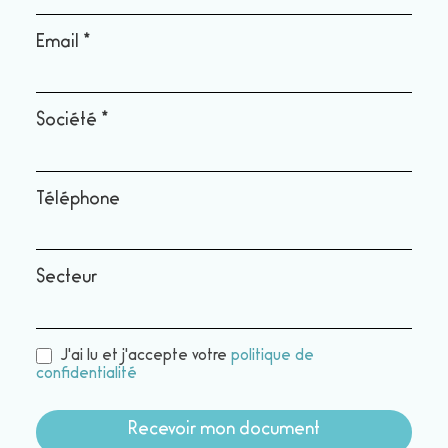
formation
Email
*
gestion
du stress
au travail
Société
*
Téléphone
Secteur
J'ai lu et j'accepte votre
politique de
confidentialité
Recevoir mon document