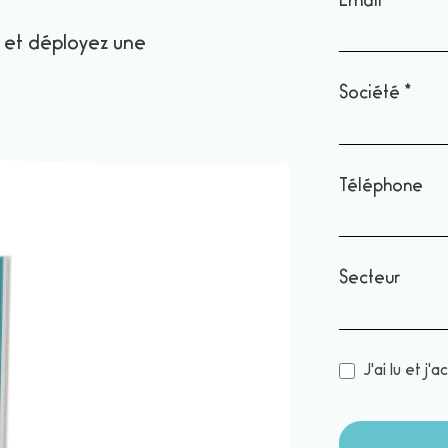
les TMS
Email
*
en
 et déployez une
entreprise
Société
*
Téléphone
Secteur
J'ai lu et j'