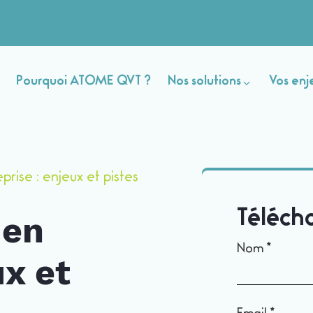
Pourquoi ATOME QVT ?
Nos solutions
Vos enj
prise : enjeux et pistes
 en
Télécha
Livre
Nom
*
ux et
blanc
Prévenir